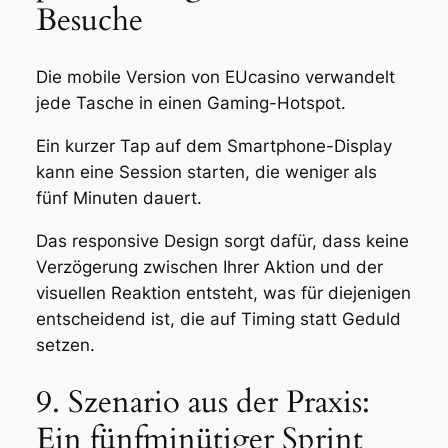
Besuche
Die mobile Version von EUcasino verwandelt
jede Tasche in einen Gaming-Hotspot.
Ein kurzer Tap auf dem Smartphone-Display
kann eine Session starten, die weniger als
fünf Minuten dauert.
Das responsive Design sorgt dafür, dass keine
Verzögerung zwischen Ihrer Aktion und der
visuellen Reaktion entsteht, was für diejenigen
entscheidend ist, die auf Timing statt Geduld
setzen.
9. Szenario aus der Praxis:
Ein fünfminütiger Sprint