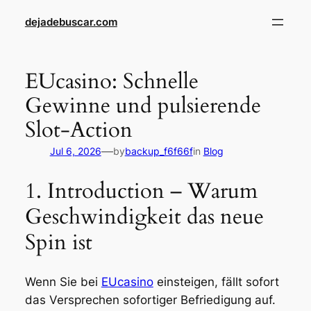
Skip
dejadebuscar.com
to
content
EUcasino: Schnelle
Gewinne und pulsierende
Slot-Action
—
Jul 6, 2026
by
backup_f6f66f
in
Blog
1. Introduction – Warum
Geschwindigkeit das neue
Spin ist
Wenn Sie bei
EUcasino
einsteigen, fällt sofort
das Versprechen sofortiger Befriedigung auf.