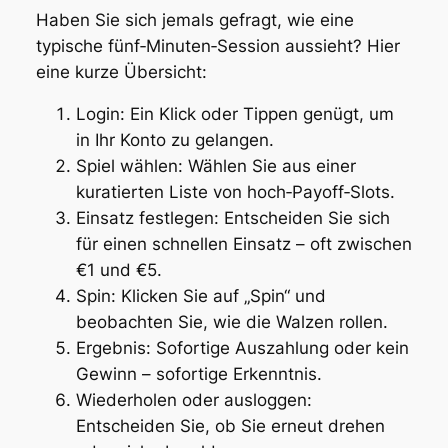
Haben Sie sich jemals gefragt, wie eine
typische fünf‑Minuten‑Session aussieht? Hier
eine kurze Übersicht:
Login: Ein Klick oder Tippen genügt, um
in Ihr Konto zu gelangen.
Spiel wählen: Wählen Sie aus einer
kuratierten Liste von hoch‑Payoff‑Slots.
Einsatz festlegen: Entscheiden Sie sich
für einen schnellen Einsatz – oft zwischen
€1 und €5.
Spin: Klicken Sie auf „Spin“ und
beobachten Sie, wie die Walzen rollen.
Ergebnis: Sofortige Auszahlung oder kein
Gewinn – sofortige Erkenntnis.
Wiederholen oder ausloggen:
Entscheiden Sie, ob Sie erneut drehen