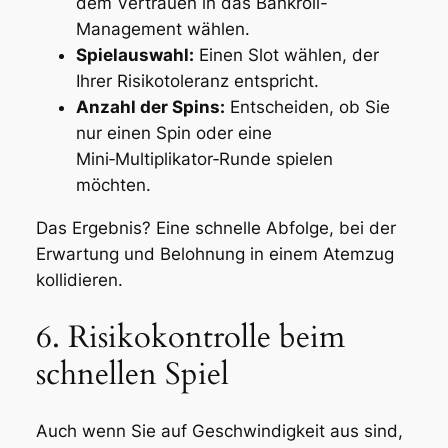
dem Vertrauen in das Bankroll-
Management wählen.
Spielauswahl:
Einen Slot wählen, der
Ihrer Risikotoleranz entspricht.
Anzahl der Spins:
Entscheiden, ob Sie
nur einen Spin oder eine
Mini‑Multiplikator‑Runde spielen
möchten.
Das Ergebnis? Eine schnelle Abfolge, bei der
Erwartung und Belohnung in einem Atemzug
kollidieren.
6. Risikokontrolle beim
schnellen Spiel
Auch wenn Sie auf Geschwindigkeit aus sind,