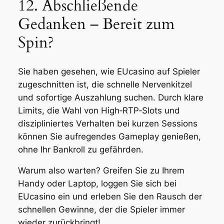
12. Abschließende
Gedanken – Bereit zum
Spin?
Sie haben gesehen, wie EUcasino auf Spieler
zugeschnitten ist, die schnelle Nervenkitzel
und sofortige Auszahlung suchen. Durch klare
Limits, die Wahl von High‑RTP‑Slots und
diszipliniertes Verhalten bei kurzen Sessions
können Sie aufregendes Gameplay genießen,
ohne Ihr Bankroll zu gefährden.
Warum also warten? Greifen Sie zu Ihrem
Handy oder Laptop, loggen Sie sich bei
EUcasino ein und erleben Sie den Rausch der
schnellen Gewinne, der die Spieler immer
wieder zurückbringt!