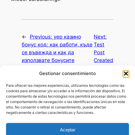
←
Previous:
yep казино
Next:
бонус код: как работи, къде
Test
се въвежда и как да
Post
използвате бонусите
Created
разумно
→
Gestionar consentimiento
Para ofrecer las mejores experiencias, utilizamos tecnologías como las
cookies para almacenar y/o acceder a la información del dispositivo. El
consentimiento de estas tecnologías nos permitirá procesar datos como
el comportamiento de navegación o las identificaciones únicas en este
dejadebuscar.com
sitio. No consentir o retirar el consentimiento, puede afectar
About
Privacy
Social
negativamente a ciertas características y funciones.
Team
Privacy Policy
Facebook
History
Terms and Conditions
Instagram
Aceptar
Careers
Contact Us
Twitter/X